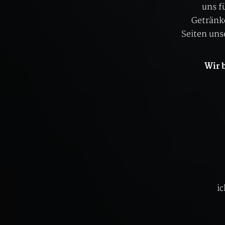
uns f
Getränk
Seiten uns
Wir b
ic